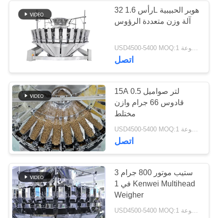
32 رأس 1.6L هوبر الحبيبية
آلة وزن متعددة الرؤوس
16
USD4500-5400 MOQ:1 مجموعة
تحقق من آلة وازن
اتصل
15A 0.5 لتر صواميل
قادوس 66 جرام وازن
مختلط
22
USD4500-5400 MOQ:1 مجموعة
اتصل
آلات الكشف عن
المعادن
ستيب موتور 800 جرام 3
في 1 Kenwei Multihead
Weigher
USD4500-5400 MOQ:1 مجموعة