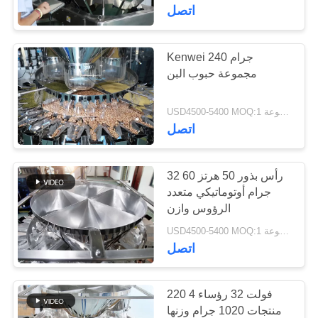
ضبط
اتصل
الجودة
Kenwei 240 جرام
36
مجموعة حبوب البن
اتصل
10 رؤوس متعددة
بنا
USD4500-5400 MOQ:1 مجموعة
الرؤوس وازن
اتصل
طلب
اقتباس
32 رأس بذور 50 هرتز 60
جرام أوتوماتيكي متعدد
الرؤوس وازن
32
USD4500-5400 MOQ:1 مجموعة
14 رأس متعدد
اتصل
الرؤوس وازن
220 فولت 32 رؤساء 4
منتجات 1020 جرام وزنها