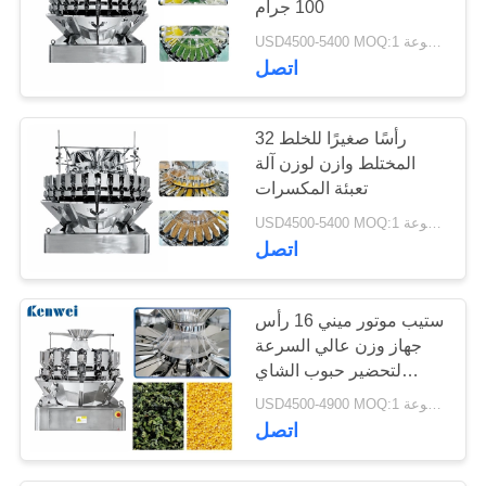
100 جرام
68
USD4500-5400 MOQ:1 مجموعة
آلة تغليف الأكياس
اتصل
الأوتوماتيكية
32 رأسًا صغيرًا للخلط
المختلط وازن لوزن آلة
تعبئة المكسرات
USD4500-5400 MOQ:1 مجموعة
11
اتصل
وزن ملحقات ماكينات
ستيب موتور ميني 16 رأس
التعبئة والتغليف
جهاز وزن عالي السرعة
لتحضير حبوب الشاي
والقهوة
USD4500-4900 MOQ:1 مجموعة
اتصل