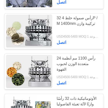
اتصل
7
ماكينات التعبئة
32 رأس صمولة خلط 4P /
M 1400mm تركيبة وازن
والتغليف
USD4500-5400 MOQ:1 مجموعة
اتصل
24 رأس 1100 مم أنظمة
11
متعددة الوزن لحبوب
آلة تغليف نصف
القهوة
USD4500-5400 MOQ:1 مجموعة
أوتوماتيكية
اتصل
الأوتوماتيكية ذات 32 رأسًا
وازنًا لآلة تعبئة الفاصوليا