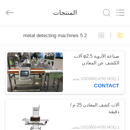
Guangdong
Kenwei
Intellectualized
المنتجات
Machinery
Co.,
Ltd..
All
Rights
HOME
Reserved.
2 5 metal detecting machines
PRODUCTS
صناعة الأدوية φ2.5 آلات
الكشف عن المعادن
ABOUT
US
USD3600-4700 MOQ:1 مجموعة
CONTACT
FACTORY
TOUR
آلات كشف المعادن 25 م /
دقيقة
QUALITY
USD3600-4700 MOQ:1 مجموعة