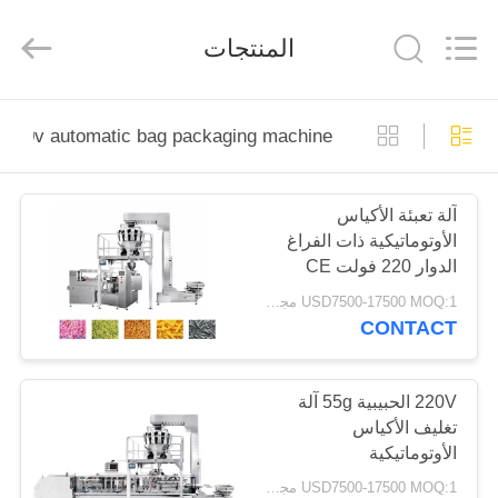
Guangdong
Kenwei
Intellectualized
المنتجات
Machinery
Co.,
Ltd..
All
Rights
منزل
Reserved.
220v automatic bag packaging machine
المنتجات
آلة تعبئة الأكياس
الأوتوماتيكية ذات الفراغ
حول
الدوار 220 فولت CE
بنا
مصدق
USD7500-17500 MOQ:1 مجموعة
CONTACT
جولة
في
220V الحبيبية 55g آلة
تغليف الأكياس
المعمل
الأوتوماتيكية
USD7500-17500 MOQ:1 مجموعة