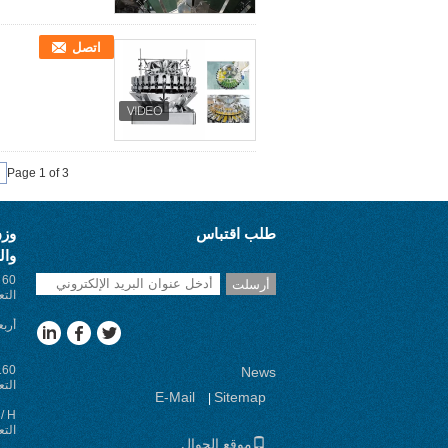
اتصل
Page 1 of 3
طلب اقتباس
وزن
وال
0
أرسلت
التع
أربع
News
التع
E-Mail
Sitemap
|
التع
موقع الجوال