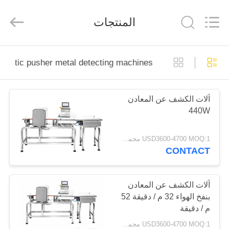
Guangdong
Kenwei
Intellectualized
المنتجات
Machinery
Co.,
Ltd..
All
Rights
منزل
Reserved.
umatic pusher metal detecting machines
المنتجات
آلات الكشف عن المعادن
440W
حول
بنا
USD3600-4700 MOQ:1 مجموعة
CONTACT
جولة
في
آلات الكشف عن المعادن
بنفخ الهواء 32 م / دقيقة 52
المعمل
م / دقيقة
USD3600-4700 MOQ:1 مجموعة