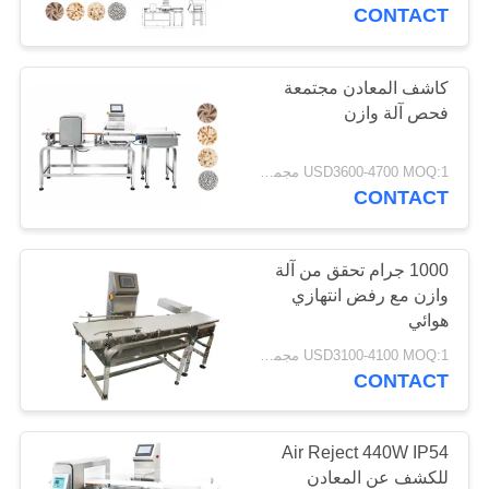
ضبط
CONTACT
الجودة
كاشف المعادن مجتمعة
فحص آلة وازن
اتصل
بنا
USD3600-4700 MOQ:1 مجموعة
CONTACT
طلب
اقتباس
1000 جرام تحقق من آلة
وازن مع رفض انتهازي
هوائي
خريطة
USD3100-4100 MOQ:1 مجموعة
الموقع
CONTACT
PRIVACY
Air Reject 440W IP54
POLICY
للكشف عن المعادن