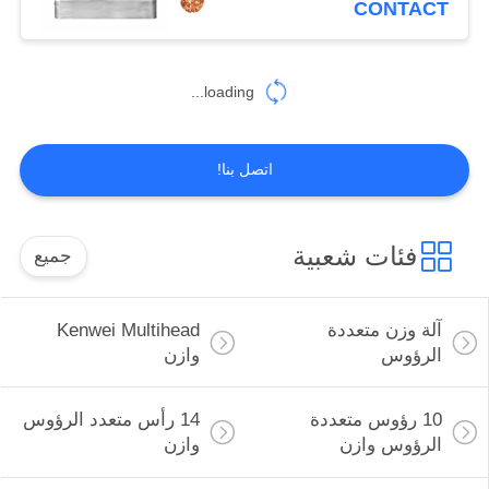
CONTACT
10
ماكينات التعبئة
loading...
والتغليف
اتصل بنا!
فئات شعبية
جميع
14
آلة تغليف نصف
آلة وزن متعددة
Kenwei Multihead
أوتوماتيكية
الرؤوس
وازن
10 رؤوس متعددة
14 رأس متعدد الرؤوس
الرؤوس وازن
وازن