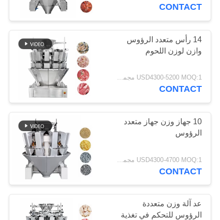
CONTROL
CONTACT
CONTACT
14 رأس متعدد الرؤوس
39
US
وازن لوزن اللحوم
10 رؤوس متعددة
REQUEST
USD4300-5200 MOQ:1 مجموعة
الرؤوس وازن
CONTACT
A
QUOTE
10 جهاز وزن جهاز متعدد
الرؤوس
خريطة
35
الموقع
USD4300-4700 MOQ:1 مجموعة
14 رأس متعدد
CONTACT
الرؤوس وازن
PRIVACY
عد آلة وزن متعددة
POLICY
الرؤوس للتحكم في تغذية