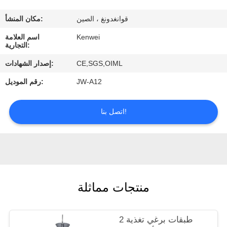
ضبط
قوانغدونغ ، الصين
مكان المنشأ:
الجودة
Kenwei
اسم العلامة
التجارية:
اتصل
CE,SGS,OIML
إصدار الشهادات:
بنا
JW-A12
رقم الموديل:
طلب
اتصل بنا!
اقتباس
منتجات مماثلة
2 طبقات برغي تغذية