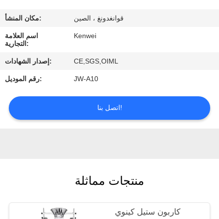
ضبط
قوانغدونغ ، الصين
مكان المنشأ:
الجودة
Kenwei
اسم العلامة
التجارية:
اتصل
CE,SGS,OIML
إصدار الشهادات:
بنا
JW-A10
رقم الموديل:
طلب
اتصل بنا!
اقتباس
منتجات مماثلة
كاربون ستيل كينوي