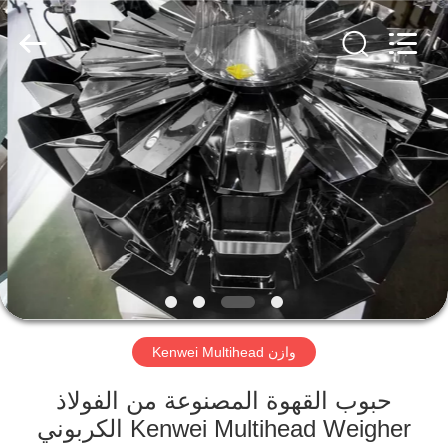
وزن
متعددة
الرؤوس
المزود.
Copyright
©
2020
-
منزل
2023
multi-
weigher.com.
All
Rights
Reserved.
المنتجات
حول
بنا
جولة
Kenwei Multihead وازن
في
المعمل
حبوب القهوة المصنوعة من الفولاذ
الكربوني Kenwei Multihead Weigher