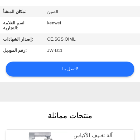
ضبط
الصين
مكان المنشأ:
الجودة
kenwei
اسم العلامة
التجارية:
اتصل
CE,SGS,OIML
إصدار الشهادات:
بنا
JW-B11
رقم الموديل:
طلب
اتصل بنا!
اقتباس
منتجات مماثلة
آلة تغليف الأكياس