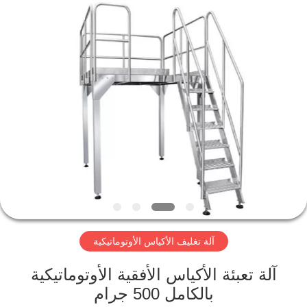
وزن
متعددة
الرؤوس
المزود.
Copyright
©
2020
-
منزل
2023
multi-
weigher.com.
All
Rights
Reserved.
المنتجات
حول
بنا
جولة
آلة تغليف الأكياس الأوتوماتيكية
في
المعمل
آلة تعبئة الأكياس الأفقية الأوتوماتيكية
بالكامل 500 جرام