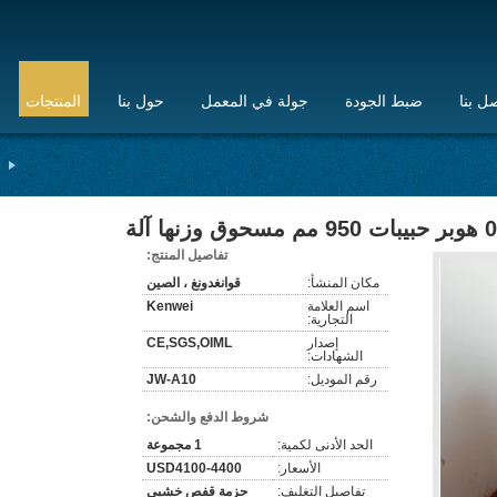
ل بنا
ضبط الجودة
جولة في المعمل
حول بنا
المنتجات
 وزنها آلة
تفاصيل المنتج:
مكان المنشأ:
قوانغدونغ ، الصين
اسم العلامة
Kenwei
التجارية:
إصدار
CE,SGS,OIML
الشهادات:
رقم الموديل:
JW-A10
شروط الدفع والشحن:
الحد الأدنى لكمية:
1 مجموعة
الأسعار:
USD4100-4400
تفاصيل التغليف:
حزمة قفص خشبي