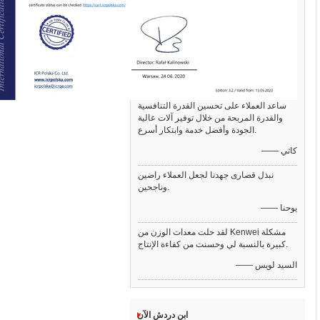
ساعد العملاء على تحسين القدرة التنافسية
والقدرة المربحة من خلال توفير آلات عالية
الجودة وأفضل خدمة وابتكار أسرع.
—— كاثي
نبذل قصارى جهدنا لجعل العملاء راضين
وناجحين.
—— يوحنا
لقد حلت معدات الوزن من Kenwei مشكلة
كبيرة بالنسبة لي وحسنت من كفاءة الإنتاج.
—— السيد لويس
ابن دردش الآن