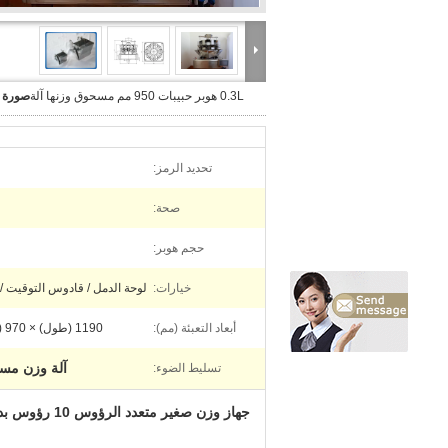
0.3L هوبر حبيبات 950 مم مسحوق وزنها آلة
صورة ك
تحديد الرمز:
صحة:
حجم هوبر:
خيارات:
لوحة الدمل / قادوس التوقيت / 
أبعاد التعبئة (مم):
1190 (طول) × 970 (عرض) × 950 (ارتفاع)
آلة وزن مسحوق 
تسليط الضوء:
جهاز وزن صغير متعدد الرؤوس 10 رؤوس بدقة فائقة للحبيبات مع قادوس 0.3 لتر