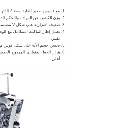
مع قادوس صغير للغاية سعة 0.3 لتر ، وتصميم اهتزاز منخفض للغاية ، وتشغيل أكثر استقرارًا ، ودقة وزن أعلى.
وزن الكشف عن المواد ، والتحكم الدق
صفيحة اهتزازية على شكل V مصممة خصيصًا ، تصميم وزن صغير ، لضمان تغذية موحدة ودقة وزن.
يعمل إطار الماكينة المتكامل مع ال
بكثير.
يحسن جسم الآلة على شكل قوس مع معالجة R الكبيرة الث
هزاز الخط المتوازي المزدوج الجديد 
أعلى.