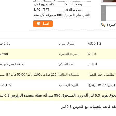
وقت التسليم:
20-45 يوم عمل
شروط الدفع:
L / C ، T / T
القدرة على العرض:
800 مجموعة لكل سنة
اتصل
بيرة :
AS10-1-2
نطاق الوزن:
1-60 جم
X (0.5)
السرعة القصوى:
60P / م
0.3 لتر
لوحة التحكم:
شاشة لمس 7 بوصة
الطابعة / رفض الجهاز
متطلبات الطاقة:
220 فولت / 1100 واط / 50/60 هرتز / 8 أمبير
الوزن الإجمالي:
180 كجم
هوبر 0.3 لتر
آلة وزن المسحوق 950 مم
آلة تعبئة متعددة الرؤوس 0.3 لتر
,
,