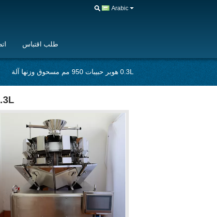
Arabic
طلب اقتباس
اتص
0.3L هوبر حبيبات 950 مم مسحوق وزنها آلة
0.3L هوبر حبيبات 950 مم مسحوق