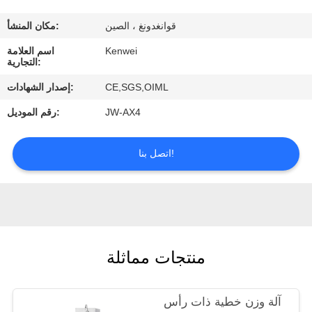
ضبط
قوانغدونغ ، الصين
مكان المنشأ:
الجودة
Kenwei
اسم العلامة
التجارية:
اتصل
CE,SGS,OIML
إصدار الشهادات:
بنا
JW-AX4
رقم الموديل:
طلب
اتصل بنا!
اقتباس
منتجات مماثلة
آلة وزن خطية ذات رأس