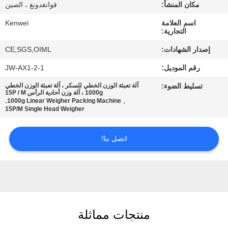
ضبط
مكان المنشأ:
قوانغدونغ ، الصين
الجودة
اسم العلامة
Kenwei
التجارية:
إصدار الشهادات:
CE,SGS,OIML
اتصل
رقم الموديل:
JW-AX1-2-1
بنا
تسليط الضوء:
آلة تعبئة الوزن الخطي للسكر ، آلة تعبئة الوزن الخطي
1000g ، آلة وزن أحادية الرأس 15P / M
,
,
1000g Linear Weigher Packing Machine
طلب
15P/M Single Head Weigher
اقتباس
اتصل بنا!
خريطة
الموقع
PRIVACY
منتجات مماثلة
POLICY