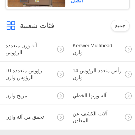
اتصل
فئات شعبية
جميع
Kenwei Multihead
آلة وزن متعددة
وازن
الرؤوس
14 رأس متعدد الرؤوس
10 رؤوس متعددة
وازن
الرؤوس وازن
آلة وزنها الخطي
مزيج وازن
آلات الكشف عن
تحقق من آلة وازن
المعادن