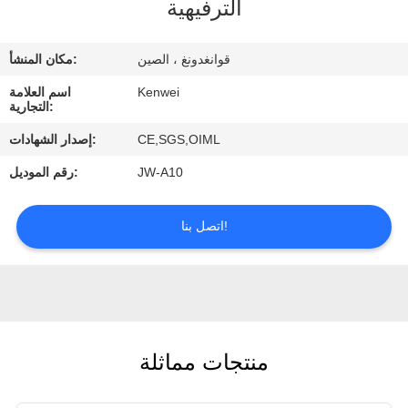
الترفيهية
ضبط
الجودة
قوانغدونغ ، الصين
مكان المنشأ:
Kenwei
اسم العلامة
اتصل
التجارية:
بنا
CE,SGS,OIML
إصدار الشهادات:
JW-A10
رقم الموديل:
طلب
اقتباس
اتصل بنا!
منتجات مماثلة