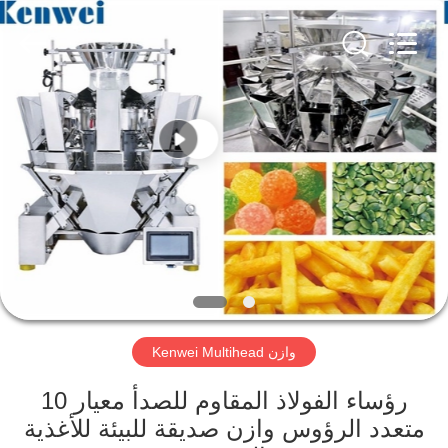
وزن
متعددة
الرؤوس
المزود.
Copyright
©
2020
-
منزل
2022
multi-
weigher.com.
All
Rights
Reserved.
المنتجات
حول
بنا
جولة
Kenwei Multihead وازن
في
المعمل
10 رؤساء الفولاذ المقاوم للصدأ معيار
متعدد الرؤوس وازن صديقة للبيئة للأغذية