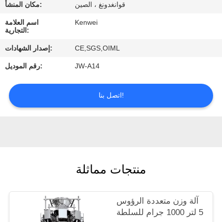
ضبط
قوانغدونغ ، الصين
مكان المنشأ:
الجودة
Kenwei
اسم العلامة
التجارية:
CE,SGS,OIML
إصدار الشهادات:
اتصل
JW-A14
رقم الموديل:
بنا
اتصل بنا!
طلب
اقتباس
منتجات مماثلة
آلة وزن متعددة الرؤوس
5 لتر 1000 جرام للسلطة