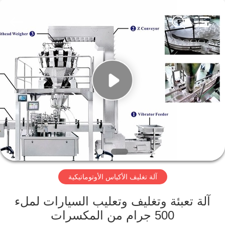
Guangdong
Kenwei
Intellectualized
Machinery
Co.,
Ltd..
All
Rights
منزل
Reserved.
المنتجات
حول
بنا
جولة
آلة تغليف الأكياس الأوتوماتيكية
في
المعمل
آلة تعبئة وتغليف وتعليب السيارات لملء
500 جرام من المكسرات