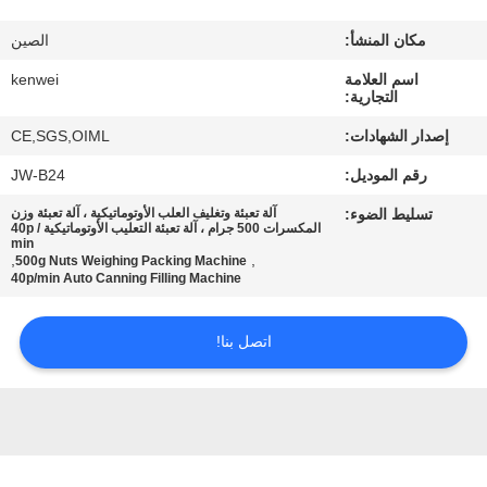
ضبط
مكان المنشأ:
الصين
الجودة
اسم العلامة
kenwei
التجارية:
اتصل
إصدار الشهادات:
CE,SGS,OIML
بنا
رقم الموديل:
JW-B24
تسليط الضوء:
آلة تعبئة وتغليف العلب الأوتوماتيكية ، آلة تعبئة وزن
طلب
المكسرات 500 جرام ، آلة تعبئة التعليب الأوتوماتيكية 40p /
min
اقتباس
,
,
500g Nuts Weighing Packing Machine
40p/min Auto Canning Filling Machine
خريطة
اتصل بنا!
الموقع
PRIVACY
POLICY