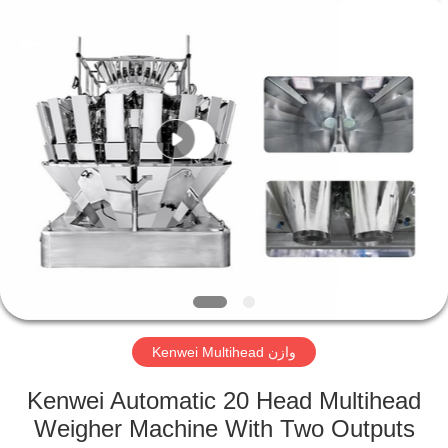
وزن
متعددة
الرؤوس
المزود.
Copyright
©
2020
-
منزل
2022
multi-
weigher.com.
All
Rights
Reserved.
المنتجات
حول
بنا
جولة
Kenwei Multihead وازن
في
المعمل
Kenwei Automatic 20 Head Multihead
Weigher Machine With Two Outputs