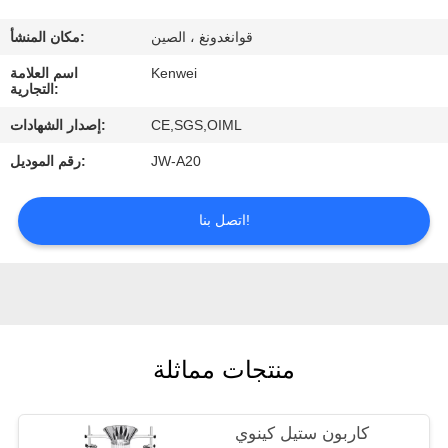
ضبط
قوانغدونغ ، الصين
مكان المنشأ:
الجودة
Kenwei
اسم العلامة
التجارية:
اتصل
CE,SGS,OIML
إصدار الشهادات:
بنا
JW-A20
رقم الموديل:
طلب
اتصل بنا!
اقتباس
منتجات مماثلة
كاربون ستيل كينوي