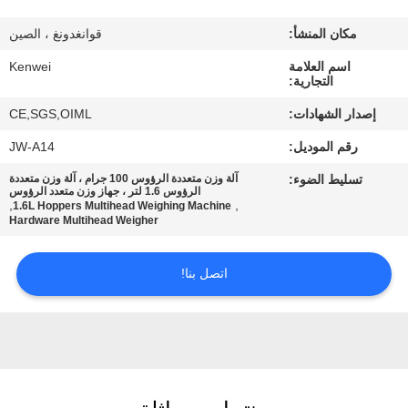
ضبط
مكان المنشأ:
قوانغدونغ ، الصين
الجودة
اسم العلامة
Kenwei
التجارية:
اتصل
إصدار الشهادات:
CE,SGS,OIML
بنا
رقم الموديل:
JW-A14
تسليط الضوء:
آلة وزن متعددة الرؤوس 100 جرام ، آلة وزن متعددة
طلب
الرؤوس 1.6 لتر ، جهاز وزن متعدد الرؤوس
,
,
1.6L Hoppers Multihead Weighing Machine
اقتباس
Hardware Multihead Weigher
اتصل بنا!
خريطة
الموقع
PRIVACY
POLICY