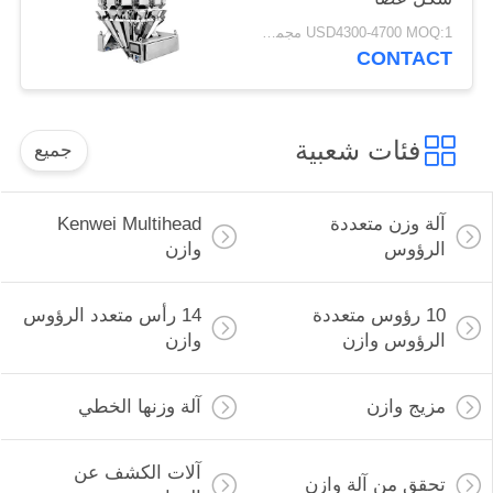
USD4300-4700 MOQ:1 مجموعة
CONTACT
فئات شعبية
جميع
آلة وزن متعددة
Kenwei Multihead
الرؤوس
وازن
10 رؤوس متعددة
14 رأس متعدد الرؤوس
الرؤوس وازن
وازن
مزيج وازن
آلة وزنها الخطي
آلات الكشف عن
تحقق من آلة وازن