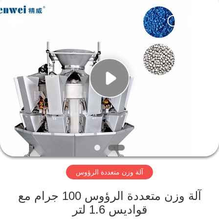
Guangdong
Kenwei
Intellectualized
Machinery
Co.,
Ltd..
All
Rights
منزل
Reserved.
المنتجات
حول
بنا
جولة
آلة وزن متعددة الرؤوس
في
المعمل
آلة وزن متعددة الرؤوس 100 جرام مع
قواديس 1.6 لتر