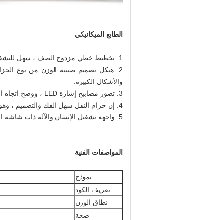
الطابع الميكانيكي
1. تخطيط خطي مزدوج الصف ، سهل للتشغيل المرن لموظفي الورشة.
2. هيكل تصميم صينية الوزن من نوع الحزام
والأشكال الكبيرة.
3. تصور مصابيح إشارة LED ، ووضح اتجاه التغذية ومنطقة التغذية ، وحدد بشكل فعال الحالة الحالية للصينية المقابلة.
4. إن حزام النقل سهل الفك والتصميم ، وهو مناسب للموظفين للتنظيف والصيانة
5. واجهة تشغيل الإنسان والآلة ذات شاشة اللمس الذكية ملائمة للتعلم الذاتي وتبادل المعلومات بين الإنسان والآلة.
المواصفات الفنية
نموذج
تعريف الكود
نطاق الوزن
صحة