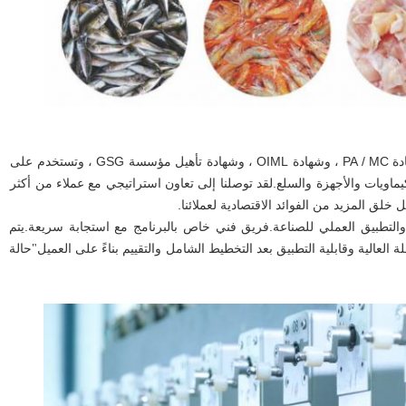
لقد حصلت المنتجات على شهادة CE ، وشهادة PA / MC ، وشهادة OIML ، وشهادة تأهيل مؤسسة GSG ، وتستخدم على
يماويات والأجهزة والسلع.لقد توصلنا إلى تعاون استراتيجي مع عملاء من أكثر
والتطبيق العملي للصناعة.فريق فني خاص بالبرنامج مع استجابة سريعة.يتم
لعالية وقابلية التطبيق بعد التخطيط الشامل والتقييم بناءً على العميل
حالة
"