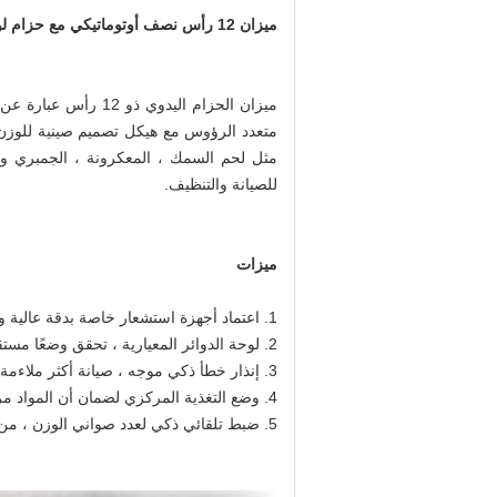
ميزان 12 رأس نصف أوتوماتيكي مع حزام لوزن المنتجات المائية
ميزان الحزام اليدوي 
متعدد الرؤوس مع هيكل تصميم صينية للوزن م
مثل لحم السمك ، المعكرونة ، الجمبري وغ
للصيانة والتنظيف.
ميزات
1. اعتماد أجهزة استشعار خاصة بدقة عالية ومعايير عالية.
2. لوحة الدوائر المعيارية ، تحقق وضعًا مستقرًا ذكيًا لأخذ العينات المتعددة ، وتزن بدقة أكبر.
3. إنذار خطأ ذكي موجه ، صيانة أكثر ملاءمة.
4. وضع التغذية المركزي لضمان أن المواد مركزة نسبيًا وتحسين سرعة تشغيل الآلة بأكملها.
5. ضبط تلقائي ذكي لعدد صواني الوزن ، من السهل تحقيق مزيج مثالي من الوزن والعديد من المعايير المزدوجة.