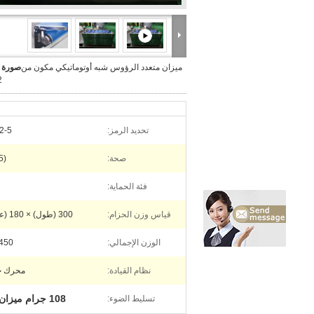
ميزان متعدد الرؤوس شبه أوتوماتيكي مكون من
صورة ك
12
تحديد الرمز:
2-5
صحة:
5)
فئة الحماية:
قياس وزن الحزام:
300 (طول) × 180 (عرض)
الوزن الإجمالي:
450 كجم
نظام القيادة:
محرك خ
108 جرام ميزان متعدد الرؤوس
تسليط الضوء: