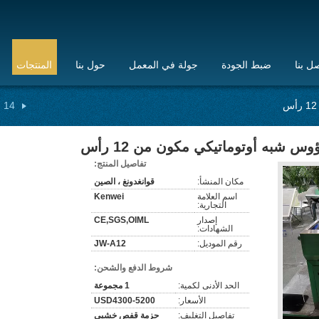
ل بنا
ضبط الجودة
جولة في المعمل
حول بنا
المنتجات
14 رأس متعدد الرؤوس وازن
س شبه أوتوماتيكي مكون من 12 رأس
تفاصيل المنتج:
مكان المنشأ:
قوانغدونغ ، الصين
اسم العلامة
Kenwei
التجارية:
إصدار
CE,SGS,OIML
الشهادات:
رقم الموديل:
JW-A12
شروط الدفع والشحن:
الحد الأدنى لكمية:
1 مجموعة
الأسعار:
USD4300-5200
تفاصيل التغليف:
حزمة قفص خشبي