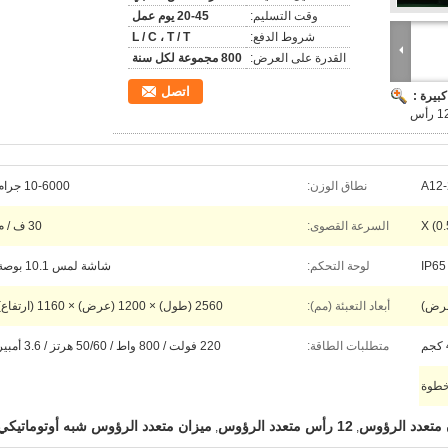
وقت التسليم:
20-45 يوم عمل
شروط الدفع:
L / C ، T / T
القدرة على العرض:
800 مجموعة لكل سنة
اتصل
بيرة :
 رأس
A12-
نطاق الوزن:
10-6000 جرام
X (0.
السرعة القصوى:
30 ف / م
IP65
لوحة التحكم:
شاشة لمس 10.1 بوصة
أبعاد التعبئة (مم):
2560 (طول) × 1200 (عرض) × 1160 (ارتفاع)
متطلبات الطاقة:
220 فولت / 800 واط / 50/60 هرتز / 3.6 أمبير
طوة
12 رأس متعدد الرؤوس
ميزان متعدد الرؤوس شبه أوتوماتيكي
,
,