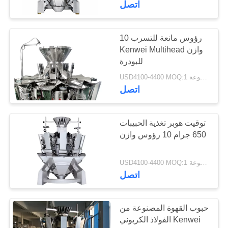
اتصل
7
ماكينات التعبئة
10 رؤوس مانعة للتسرب
Kenwei Multihead وازن
والتغليف
للبودرة
USD4100-4400 MOQ:1 مجموعة
اتصل
توقيت هوبر تغذية الحبيبات
11
650 جرام 10 رؤوس وازن
آلة تغليف نصف
USD4100-4400 MOQ:1 مجموعة
أوتوماتيكية
اتصل
حبوب القهوة المصنوعة من
الفولاذ الكربوني Kenwei