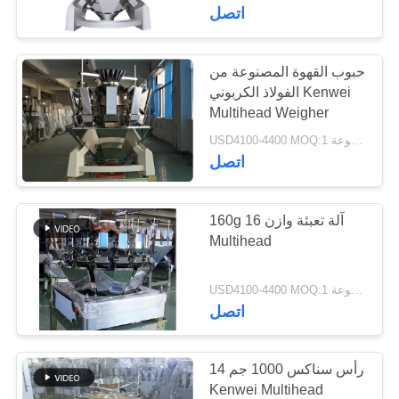
ضبط
اتصل
الجودة
حبوب القهوة المصنوعة من
36
الفولاذ الكربوني Kenwei
اتصل
10 رؤوس متعددة
Multihead Weigher
بنا
USD4100-4400 MOQ:1 مجموعة
الرؤوس وازن
اتصل
طلب
اقتباس
160g 16 آلة تعبئة وازن
Multihead
32
USD4100-4400 MOQ:1 مجموعة
14 رأس متعدد
اتصل
الرؤوس وازن
14 رأس سناكس 1000 جم
Kenwei Multihead