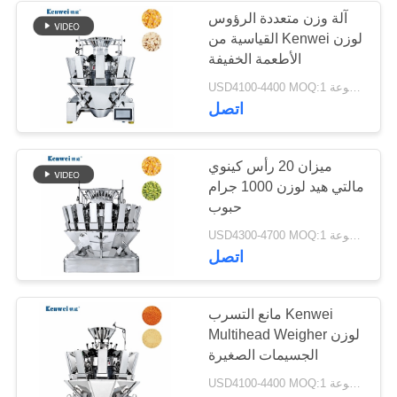
آلة وزن متعددة الرؤوس
القياسية من Kenwei لوزن
16
الأطعمة الخفيفة
USD4100-4400 MOQ:1 مجموعة
تحقق من آلة وازن
اتصل
ميزان 20 رأس كينوي
مالتي هيد لوزن 1000 جرام
حبوب
22
USD4300-4700 MOQ:1 مجموعة
اتصل
آلات الكشف عن
المعادن
مانع التسرب Kenwei
Multihead Weigher لوزن
الجسيمات الصغيرة
USD4100-4400 MOQ:1 مجموعة