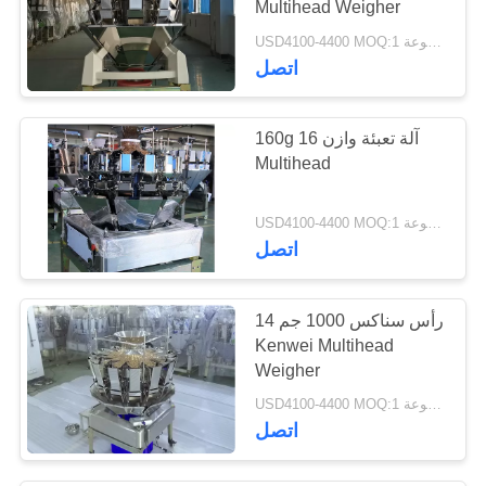
Multihead Weigher
68
USD4100-4400 MOQ:1 مجموعة
آلة تغليف الأكياس
اتصل
الأوتوماتيكية
160g 16 آلة تعبئة وازن
Multihead
USD4100-4400 MOQ:1 مجموعة
11
اتصل
وزن ملحقات ماكينات
14 رأس سناكس 1000 جم
التعبئة والتغليف
Kenwei Multihead
Weigher
USD4100-4400 MOQ:1 مجموعة
اتصل