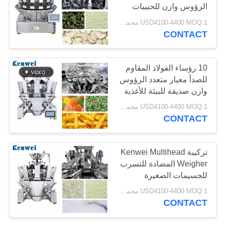
الرؤوس وازن للحبيبات
الصغيرة
USD4100-4400 MOQ:1 مجموعة
CONTACT
33
مزيج وازن
10 رؤساء الفولاذ المقاوم
للصدأ معيار متعدد الرؤوس
وازن صديقة للبيئة للأغذية
الترفيهية
USD4100-4400 MOQ:1 مجموعة
CONTACT
38
تركيبة Kenwei Multihead
Weigher المضادة للتسرب
آلة وزنها الخطي
للجسيمات الصغيرة
والمسحوق
USD4100-4400 MOQ:1 مجموعة
CONTACT