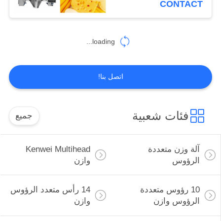
CONTACT
10
ماكينات التعبئة
loading...
والتغليف
اتصل بنا!
فئات شعبية
جميع
14
آلة تغليف نصف
آلة وزن متعددة
Kenwei Multihead
أوتوماتيكية
الرؤوس
وازن
10 رؤوس متعددة
14 رأس متعدد الرؤوس
الرؤوس وازن
وازن