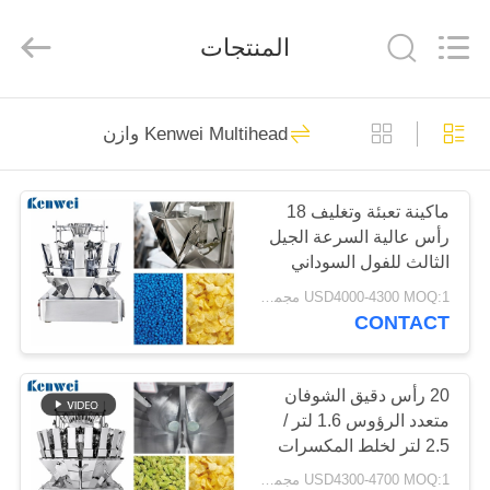
Guangdong
Kenwei
Intellectualized
المنتجات
Machinery
Co.,
Ltd..
All
Rights
منزل
Reserved.
73
Kenwei Multihead وازن
آلة وزن متعددة
المنتجات
الرؤوس
ماكينة تعبئة وتغليف 18
رأس عالية السرعة الجيل
حول
الثالث للفول السوداني
بنا
واللوز
USD4000-4300 MOQ:1 مجموعة
CONTACT
86
جولة
Kenwei Multihead
في
20 رأس دقيق الشوفان
متعدد الرؤوس 1.6 لتر /
المعمل
وازن
2.5 لتر لخلط المكسرات
USD4300-4700 MOQ:1 مجموعة