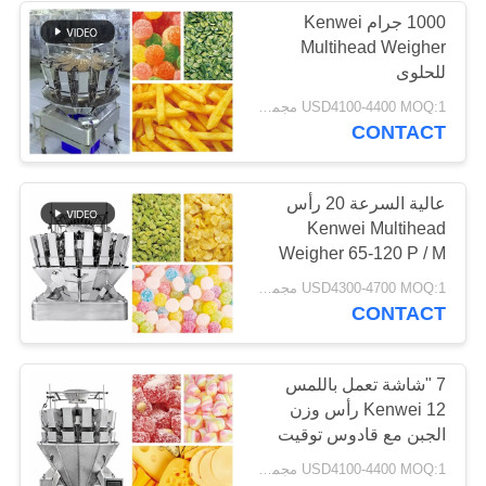
1000 جرام Kenwei
Multihead Weigher
19
للحلوى
USD4100-4400 MOQ:1 مجموعة
تحقق من آلة وازن
CONTACT
عالية السرعة 20 رأس
Kenwei Multihead
Weigher 65-120 P / M
25
USD4300-4700 MOQ:1 مجموعة
CONTACT
آلات الكشف عن
المعادن
7 "شاشة تعمل باللمس
Kenwei 12 رأس وزن
الجبن مع قادوس توقيت
USD4100-4400 MOQ:1 مجموعة