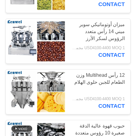
ضبط
CONTACT
الجودة
ميزان أوتوماتيكي سوبر
39
ميني 14 رأس متعدد
اتصل
10 رؤوس متعددة
الرؤوس لسكر الأرز
بنا
USD4100-4400 MOQ:1 مجموعة
الرؤوس وازن
CONTACT
طلب
اقتباس
12 رأس Multihead وزن
الطعام للجبن حلوى الهلام
35
خريطة
USD4100-4400 MOQ:1 مجموعة
14 رأس متعدد
الموقع
CONTACT
الرؤوس وازن
PRIVACY
حبوب قهوة عالية الدقة
POLICY
صغيرة 10 رؤوس متعددة