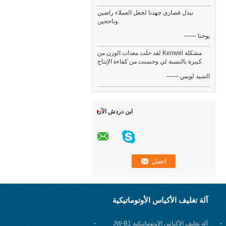
نبذل قصارى جهدنا لجعل العملاء راضين
وناجحين.
—— يوحنا
لقد حلت معدات الوزن من Kenwei مشكلة
كبيرة بالنسبة لي وحسنت من كفاءة الإنتاج.
—— السيد لويس
ابن دردش الآن
آلة تغليف الأكياس الأوتوماتيكية
آلة تغليف الأكياس الأوتوماتيكية JW-B1