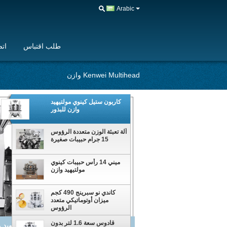
Arabic
طلب اقتباس
اتص
Kenwei Multihead وازن
كاربون ستيل كينوي مولتيهيد
وازن للبذور
آلة تعبئة الوزن متعددة الرؤوس
15 جرام حبيبات صغيرة
ميني 14 رأس حبيبات كينوي
مولتيهيد وازن
كاندي نو سبرينج 490 كجم
ميزان أوتوماتيكي متعدد
الرؤوس
قادوس سعة 1.6 لتر بدون
آلة تعبئة الوزن متعددة الرؤوس 15 جرام حبيبات صغيرة