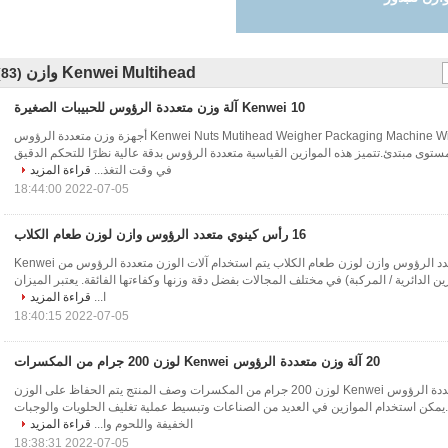
Kenwei Multihead وازن
(83)
Kenwei 10 آلة وزن متعددة الرؤوس للحبيبات الصغيرة
Kenwei Nuts Mutihead Weigher Packaging Machine With 2.5L Hoppers 10 أجهزة وزن متعددة الرؤوس
ستوى مبتدئ.تتميز هذه الموازين القياسية متعددة الرؤوس بدقة عالية نظرًا للتحكم الدقيق
في وقت التغذ...
قراءة المزيد
2022-07-05 18:44:00
16 رأس كينوي متعدد الرؤوس وازن لوزن طعام الكلاب
16 رأس Kenwei متعدد الرؤوس وازن لوزن طعام الكلاب يتم استخدام آلات الوزن متعددة الرؤوس من Kenwei
ازين الدائرية / المركبة) في مختلف المجالات بفضل دقة وزنها وكفاءتها الفائقة. يعتبر الميزان
ا...
قراءة المزيد
2022-07-05 18:40:15
20 آلة وزن متعددة الرؤوس Kenwei لوزن 200 جرام من المكسرات
20 آلة وزن متعددة الرؤوس Kenwei لوزن 200 جرام من المكسرات وصف المنتج يتم الحفاظ على الوزن
يمكن استخدام الموازين في العديد من الصناعات وتبسيط عملية تغليف الحلويات والوجبات
الخفيفة واللحوم وا...
قراءة المزيد
2022-07-05 18:38:31