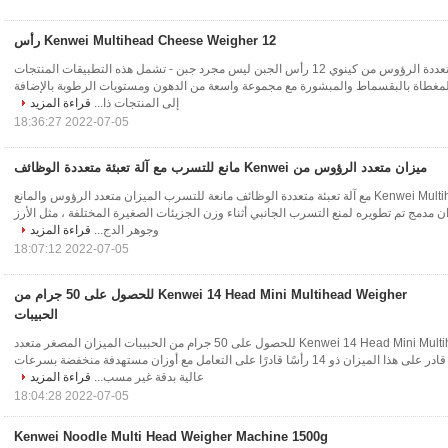
Kenwei Multihead Cheese Weigher 12 رأس
ماكينة وزن الجبن متعددة الرؤوس من كينوي 12 رأس الجبن ليس مجرد جبن - تشمل هذه التطبيقات المنتجات
المغطاة بالبقسماط والمبشورة مع مجموعة واسعة من الدهون ومستويات الرطوبة بالإضافة
إلى المنتجات ذا...
قراءة المزيد
2022-07-05 18:36:27
ميزان متعدد الرؤوس من Kenwei مانع للتسرب مع آلة تعبئة متعددة الوظائف
Kenwei Multihead Weigher مع آلة تعبئة متعددة الوظائف مانعة للتسرب الميزان متعدد الرؤوس والمانع
مدمج تم تطويره لمنع التسرب الجانبي أثناء وزن الجزيئات الصغيرة المختلفة ، مثل الأرز
وجوهر الدج...
قراءة المزيد
2022-07-05 18:07:12
Kenwei 14 Head Mini Multihead Weigher للحصول على 50 جرام من
الحبيبات
Kenwei 14 Head Mini Multihead Weigher للحصول على 50 جرام من الحبيبات الميزان المصغر متعدد
الرؤوس ذو 14 رأسًا قادر على هذا الميزان ذو 14 رأسًا قادرًا على التعامل مع أوزان مستهدفة منخفضة بسرعات
عالية بدقة غير مسب...
قراءة المزيد
2022-07-05 18:04:28
Kenwei Noodle Multi Head Weigher Machine 1500g