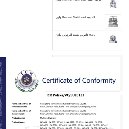
الحبيبية Kenwei Multihead وازن
0.3L قادوس متعدد الرؤوس وازن