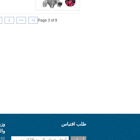
1
<<
|<
Page 3 of 9
طلب اقتباس
وزن
وال
0
أرسلت