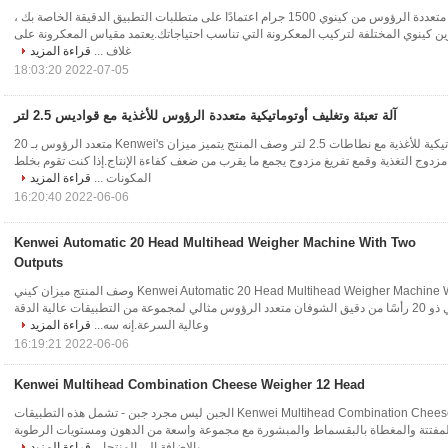
ماكينة وزن المعكرونة متعددة الرؤوس من كينوي 1500 جرام اعتمادًا على متطلبات التطبيق الدقيقة الخاصة بك ،
ين كينوي المختلفة لتركيب المعكرونة التي تناسب احتياجاتك.يعتمد مقياس المعكرونة على
غلاف ...
قراءة المزيد
2022-07-05 18:03:20
آلة تعبئة وتغليف أوتوماتيكية متعددة الرؤوس للأغذية مع قواديس 2.5 لتر
آلة تعبئة وتغليف أوتوماتيكية للأغذية مع نطاطات 2.5 لتر وصف المنتج يتميز ميزان Kenwei's متعدد الرؤوس بـ 20
مزدوج التغذية وقمع تفريغ مزدوج يجمع ما يقرب من ضعف كفاءة الإنتاج.إذا كنت تقوم بخلط
المكونات ...
قراءة المزيد
2022-06-06 16:20:40
Kenwei Automatic 20 Head Multihead Weigher Machine With Two
Outputs
Kenwei Automatic 20 Head Multihead Weigher Machine With Two Outputs وصف المنتج ميزان كيني
عالي السرعة القياسي ذو 20 رأسًا من دقيق الشوفان متعدد الرؤوس مثالي لمجموعة من التطبيقات عالية الدقة
وعالية السرعة.إنه سه...
قراءة المزيد
2022-06-06 16:19:21
Kenwei Multihead Combination Cheese Weigher 12 Head
12 رأس Kenwei Multihead Combination Cheese Weigher الجبن ليس مجرد جبن - تشمل هذه التطبيقات
لمفتتة والمغطاة بالبقسماط والمبشورة مع مجموعة واسعة من الدهون ومستويات الرطوبة
بالإضافة إلى المنتجا...
قراءة المزيد